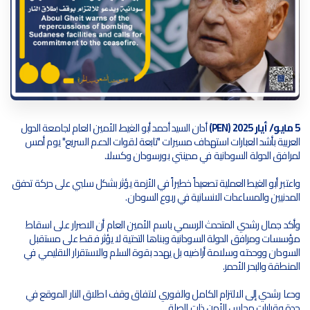
5 مايو/ أيار 2025 (PEN)
أدان السيد أحمد أبو الغيط، الأمين العام لجامعة الدول
العربية بأشد العبارات استهداف مسيرات "تابعة لقوات الدعم السريع" يوم أمس
لمرافق الدولة السودانية في مدينتي بورسودان وكسلا.
واعتبر أبو الغيط العملية تصعيداً خطيراً في الأزمة يؤثر بشكل سلبي على حركة تدفق
المدنيين والمساعدات الانسانية في ربوع السودان.
وأكد جمال رشدي المتحدث الرسمي باسم الأمين العام أن الاصرار على اسقاط
مؤسسات ومرافق الدولة السودانية وبناها التحتية لا يؤثر فقط على مستقبل
السودان ووحدته وسلامة أراضيه بل يهدد بقوة السلم والاستقرار الاقليمي في
المنطقة والبحر الأحمر.
ودعا رشدي إلى الالتزام الكامل والفوري لاتفاق وقف اطلاق النار الموقع في
جدة وقرارات مجلس الأمن ذات الصلة.