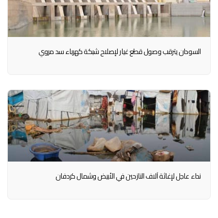
السودان يترقب وصول قطع غيار لإصلاح شبكة كهرباء سد مروي
نداء عاجل لإغاثة آلاف النازحين في الأبيض وشمال كردفان