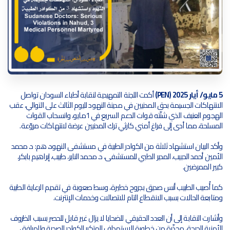
5 مايو/ أيار 2025 (PEN)
أكدت اللجنة التمهيدية لنقابة أطباء السودان تواصل
الانتهاكات الجسيمة بحق المدنيين في مدينة النهود لليوم الثالث على التوالي، عقب
الهجوم العنيف الذي شنّته قوات الدعم السريع في 1مايو، وانسحاب القوات
المسلحة، مما أدى إلى فراغ أمني كارثي ترك المدنيين عرضة لانتهاكات مروّعة.
وأكد البيان استشهاد ثلاثة من الكوادر الطبية في مستشفى النهود، هم: د. محمد
الأمين أحمد الحبيب، المدير الطبي للمستشفى، د. محمد الناير، طبيب، إبراهيم بابكر،
كبير الممرضين.
كما أُصيب الطبيب أنس صديق بجروح خطيرة، وسط صعوبة في تقديم الرعاية الطبية
ومتابعة الحالات بسبب الانقطاع التام للاتصالات وخدمات الإنترنت.
وأشارت النقابة إلى أن العدد الحقيقي للضحايا لا يزال غير قابل للحصر بسبب الظروف
الأمنية الحرجة، محذّرة من خطورة الاستهداف المتكرر للكوادر الصحية والمرافق