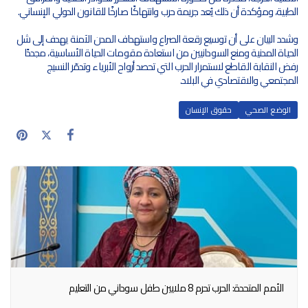
الطبية، ومؤكدة أن ذلك يُعد جريمة حرب وانتهاكًا صارخًا للقانون الدولي الإنساني.
وشدد البيان على أن توسيع رقعة الصراع واستهداف المدن الآمنة يهدف إلى شل
الحياة المدنية ومنع السودانيين من استعادة مقومات الحياة الأساسية، مجددًا
رفض النقابة القاطع لاستمرار الحرب التي تحصد أرواح الأبرياء وتدمّر النسيج
المجتمعي والاقتصادي في البلاد.
الوضع الصحي
حقوق الإنسان
الأمم المتحدة: الحرب تحرم 8 ملايين طفل سوداني من التعليم