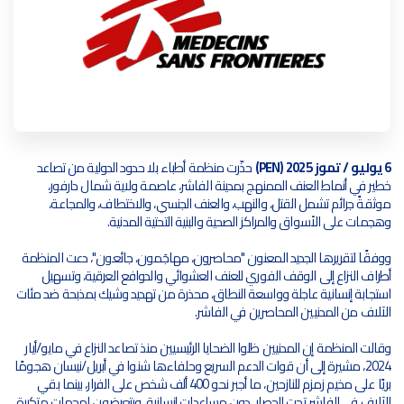
6 يوليو / تموز 2025 (PEN)
حذّرت منظمة أطباء بلا حدود الدولية من تصاعد
خطير في أنماط العنف الممنهج بمدينة الفاشر، عاصمة ولاية شمال دارفور،
موثقةً جرائم تشمل القتل، والنهب، والعنف الجنسي، والاختطاف، والمجاعة،
وهجمات على الأسواق والمراكز الصحية والبنية التحتية المدنية.
ووفقًا لتقريرها الجديد المعنون "محاصرون، مهاجَمون، جائعون"، دعت المنظمة
أطراف النزاع إلى الوقف الفوري للعنف العشوائي والدوافع العرقية، وتسهيل
استجابة إنسانية عاجلة وواسعة النطاق، محذرة من تهديد وشيك بمذبحة ضد مئات
الآلاف من المدنيين المحاصرين في الفاشر.
وقالت المنظمة إن المدنيين ظلوا الضحايا الرئيسيين منذ تصاعد النزاع في مايو/أيار
2024، مشيرة إلى أن قوات الدعم السريع وحلفاءها شنوا في أبريل/نيسان هجومًا
بريًا على مخيم زمزم للنازحين، ما أجبر نحو 400 ألف شخص على الفرار، بينما بقي
الآلاف في الفاشر تحت الحصار، دون مساعدات إنسانية، ويتعرضون لهجمات متكررة.