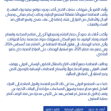
وأفاد التقرير بأن شهادات عشرات الناجين أكدت وجود دوافع عرقية وراء العنف، إذ
وثّقت المنظمة استهدافًا متعمّدًا لمجتمع الزغاوة، وحالات إعدام ميداني، وحرمان
الرجال والأطفال من الفرار إلى تشاد، إضافة إلى عنف جنسي واسع النطاق ضد
النساء والفتيات.
وأكدت أطباء بلا حدود أن حصار الفاشر ومحيطها أدى إلى تفاقم المجاعة، وانعدام
المياه، ونفاد الوقود، ما دفع السكان لاستهلاك مواد مخصصة عادةً للحيوانات.
وأدى تصاعد الهجمات إلى تعليق أنشطة المنظمة في الفاشر منذ أغسطس 2024،
وفي زمزم منذ فبراير 2025، مع استمرار الهجمات على المراكز الصحية حتى مايو
الماضي.
وطالبت المنظمة جميع أطراف النزاع بالامتثال للقانون الإنساني الدولي، ووقف
العنف العرقي، ورفع الحصار فورًا، والسماح للمنظمات الإنسانية بالوصول الآمن
وغير المقيّد إلى المناطق المتأثرة.
كما دعت المجتمع الدولي، بما في ذلك الأمم المتحدة والدول المانحة، إلى التحرك
العاجل لمنع مجازر جديدة وتسهيل المساعدات، مؤكدة أن البيانات الأخيرة عن
وقف إطلاق نار محتمل لم تنعكس بعد على الأرض، محذرة من نفاد الوقت أمام
حماية المدنيين.
أطباء بلا حدود
الشؤون الإنسانية
إقليم دارفور