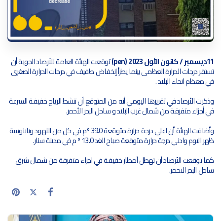
11ديسمبر / كانون الأول 2023 (pen)
توقعت الهيئة العامة للأرصاد الجوية أن
تستقر درجات الحرارة العظمى بينما يطرأ إنخفاض طفيف في درجات الحرارة الصغرى
في معظم انحاء البلاد .
وذكرت الأرصاد في تقريرها اليومي أنه من المتوقع أن تنشط الرياح خفيفة السرعة
في أجزاء متفرقة من شمال غرب البلاد و ساحل البحر الأحمر.
وأضافت الهيئة أن اعلي درجة حرارة متوقعة 39.0 ºم في كل من النهود وبابنوسة
ظهر اليوم وادني درجة حرارة متوقعة صباح الغد 13.0 º م في مدينة سنار.
كما توقعت الأرصاد أن تهطل أمطار خفيفة في اجزاء متفرقة من شمال شرق
ساحل البحر الاحمر.