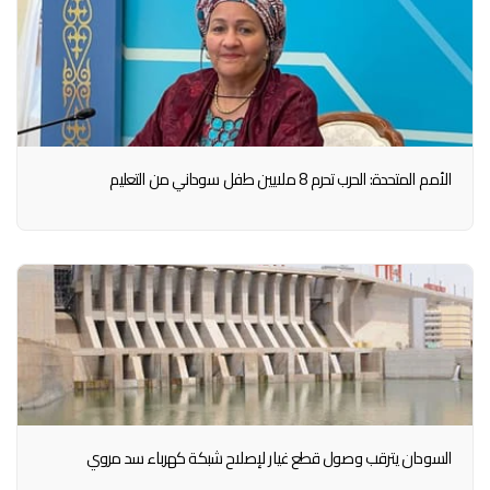
الأمم المتحدة: الحرب تحرم 8 ملايين طفل سوداني من التعليم
السودان يترقب وصول قطع غيار لإصلاح شبكة كهرباء سد مروي