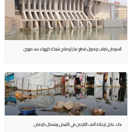
السودان يترقب وصول قطع غيار لإصلاح شبكة كهرباء سد مروي
نداء عاجل لإغاثة آلاف النازحين في الأبيض وشمال كردفان