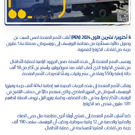
6 أكتوبر/ تشرين الأول 2024 (PEN)
أعلنت الأمم المتحدة امس السبت عن
وصول طائرة مستأجرة من منظمة اليونيسف إلى بورتسودان، محملة بـ1.4 مليون
جرعة من لقاحات الكوليرا الفموية.
وبحسب الامم المتحدة تأتي هذه الشحنة ضمن الجهود الرامية لحماية الأطفال
من تفشي الكوليرا الذي أصاب البلاد منذ تموز/يوليو، وأسفر عن أكثر من 18 ألف
حالة إصابة و550 وفاة في عشر ولايات، وفقًا لتصريحات الأمم المتحدة.
وقالت الأمم المتحدة إن هذه الجرعات الجديدة تعد إضافة لـ404 آلاف جرعة وفرتها
اليونيسف للسودان في الشهر الماضي، والتي تستخدم حاليًا في حملات التلقيح في
الولايات الأكثر تضررًا، بما في ذلك القضارف وكسلا ونهر النيل. تهدف الحملة لتطعيم
1.81 مليون شخص ضد الكوليرا.
كما أشارت الأمم المتحدة إلى تفشي أوبئة أخرى متزامنة مثل حمى الضنك
والملاريا والحصبة في 12 ولاية سودانية، وذكرت أن اليونيسف سلمت 190 ألف
جرعة من لقاحات الملاريا للمساعدة في حماية الأطفال.