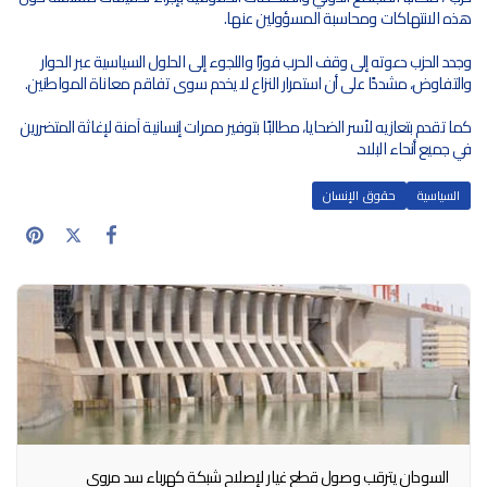
هذه الانتهاكات ومحاسبة المسؤولين عنها.
وجدد الحزب دعوته إلى وقف الحرب فورًا واللجوء إلى الحلول السياسية عبر الحوار
والتفاوض، مشددًا على أن استمرار النزاع لا يخدم سوى تفاقم معاناة المواطنين.
كما تقدم بتعازيه لأسر الضحايا، مطالبًا بتوفير ممرات إنسانية آمنة لإغاثة المتضررين
في جميع أنحاء البلاد.
السياسية
حقوق الإنسان
السودان يترقب وصول قطع غيار لإصلاح شبكة كهرباء سد مروي