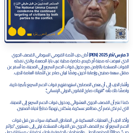
3 مارس/آذار 2025 (PEN)
أدان حزب الأمة القومي السوداني القصف الجوي
الذي تعرضت له مدينة أم كريدم، حاضرة محلية غرب بارا، الجمعة، والذي نفذته
القوات المسلحة بالتزامن مع دخول قوات الدعم السريع إلى المدينة، ما أسفر عن
مقتل سبعة مدنيين وإصابة آخرين، وفقًا لبيان صادر عن الأمانة العامة للحزب.
وأشار الحزب إلى أن بعض المصابين استهدفتهم قوات الدعم السريع بأعيرة نارية،
واصفًا ذلك بأنه "انتهاك صارخ للقانون الدولي الإنساني".
كما اعتبر أن القصف الجوي العشوائي ودخول قوات الدعم السريع إلى المدينة،
التي لم تكن تضم أي مظاهر عسكرية، يشكلان تهديدًا خطيرًا لحياة المدنيين.
وأكد الحزب أن العمليات العسكرية في المناطق السكنية، سواء من قبل قوات
الدعم السريع أو عبر القصف الجوي من القوات المسلحة، ترقى إلى مستوى "جرائم
حرب"، مطالبًا المجتمع الدولي والمنظمات الحقوقية بإجراء تحقيقات مستقلة حول