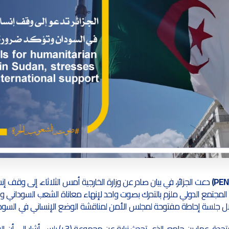
دعت الجزائر، في بيان صادر عن وزارة الخارجية أمس الثلاثاء، إلى وقف إن
لمجتمع الدولي ملزم بالتحرك بصوت واحد لإنهاء معاناة الشعب السوداني 
لال جلسة إحاطة مفتوحة لمجلس الأمن لمناقشة الوضع الإنساني في السودا
سفير الجزائر لدى الأمم المتحدة، عمار بن جامع، الذي تحدث نياب