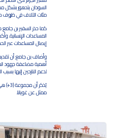
مئات الآلاف في ظروف مأس
كما حذر السفير بن جامع م
المساعدات الإنسانية. وأك
إيصال المساعدات عبر الحد
وأضاف بن جامع أن تقديم ا
أهمية مضاعفة جهود المجتم
لدعم النازحين إليها بسبب الن
يُذكر 
ممثل عن غويانا.