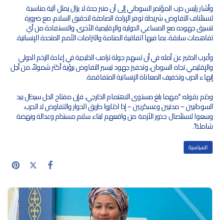
وأشار رئيس حزب المؤتمر السوداني إلى أن منبر جدة لا يزال يمثل آلية مناسبة
لاستئناف التفاوض، شريطة توفر الإرادة الصادقة لتحقيق السلام، مع ضرورة
تنسيق جهوده مع المساعي الدولية والإقليمية الأخرى، والاستفادة من أي
تفاهمات سابقة، بما فيها اتفاقية المنامة والتزامات الأمم المتحدة الإنسانية.
وأعرب الدقير عن أمله في أن تسهم جولة ترامب الخليجية في إعادة الزخم الدولي
والإقليمي تجاه السودان، وتحفيز جهود تيسير التفاوض برؤية أكثر شمولاً، من أجل
إنهاء الحرب وتخفيف المعاناة الإنسانية المتفاقمة.
وختم بقوله: "مهما بلغ مستوى الاهتمام الخارجي، فإن مفتاح الحل سيظل بيد
السودانيين – مدنيين وعسكريين – إذا اختاروا طريق الحوار والتفاوض لا الحرب،
وسعوا لاستئصال جذور الأزمة من واقعهم لبناء سلام مستدام وعدالة ونهضة
شاملة".
السياسية