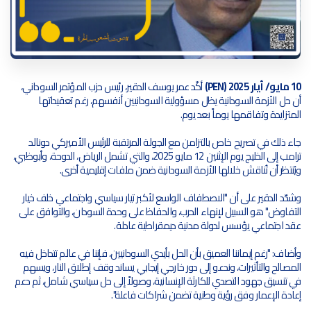
10 مايو/ أيار 2025 (PEN)
أكّد عمر يوسف الدقير، رئيس حزب المؤتمر السوداني،
أن حل الأزمة السودانية يظل مسؤولية السودانيين أنفسهم، رغم تعقيداتها
المتزايدة وتفاقمها يوماً بعد يوم.
جاء ذلك في تصريح خاص بالتزامن مع الجولة المرتقبة للرئيس الأميركي دونالد
ترامب إلى الخليج يوم الإثنين 12 مايو 2025، والتي تشمل الرياض، الدوحة، وأبوظبي،
ويُنتظر أن تُناقش خلالها الأزمة السودانية ضمن ملفات إقليمية أخرى.
وشدّد الدقير على أن "الاصطفاف الواسع لأكبر تيار سياسي واجتماعي خلف خيار
التفاوض" هو السبيل لإنهاء الحرب، والحفاظ على وحدة السودان، والتوافق على
عقد اجتماعي يؤسس لدولة مدنية ديمقراطية عادلة.
وأضاف: "رغم إيماننا العميق بأن الحل بأيدي السودانيين، فإننا في عالم تتداخل فيه
المصالح والتأثيرات، وندعو إلى دور خارجي إيجابي يساند وقف إطلاق النار، ويسهم
في تنسيق جهود التصدي للكارثة الإنسانية، وصولاً إلى حل سياسي شامل، ثم دعم
إعادة الإعمار وفق رؤية وطنية تضمن شراكات فاعلة".