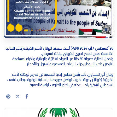
26أغسطس / آب 2024 (PEN)
أعلنت جمعية الهلال الأحمر الكويتية إقلاع الطائرة
الخامسة ضمن الجسر الجوي الكويتي لإغاثة السودان.
وتحمل الطائرة حمولة 30 طنا من المواد الغذائية والإغاثية والخيام لمساعدة
النازحين داخل السودان جراء النزاعات المستمرة والسيول والأمطار.
وقال أنور الحساوي، نائب رئيس مجلس إدارة الجمعية في تصريح لوكالة الأنباء
الكويتية (كونا) أن دولة الكويت تواصل جهودها الإنسانية للوقوف بجانب الشعب
السوداني الشقيق لمساعدته في تجاوز الظروف الراهنة الصعبة.