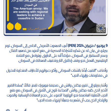
9 يونيو / حزيران 2024 (PEN)
أعرب المبعوث الأمريكي الخاص إلى السودان، توم
بيريلو، في بيان له عن شكره للشراكة المصرية في منع المزيد من تصعيد القتال
وعدم الاستقرار في السودان، مؤكداً أنه على الطريق ويتواصل مع القادة
الإقليميين للعمل نحو وقف إطلاق النار وتخفيف المعاناة في السودان.
وأضاف: "التقيت أيضًا بالشتات السوداني وأكرر دعواتهم للأطراف المتحاربة للدخول
في مفاوضات وإنهاء الحرب."
وأشار بيريلو إلى تقرير ديكلان والش في صحيفة نيويورك تايمز، قائلاً: "يسلط التقرير
الأخير الذي كتبه ديكلان والش 'المجاعة تلوح في الأفق في السودان مع دفع
الحرب الأهلية العاصمة نحو الهاوية' الضوء على حجم المعاناة الإنسانية والموت
والإلحاح الذي يجب أن نشعر به جميعًا لإنهاء هذه الحرب."