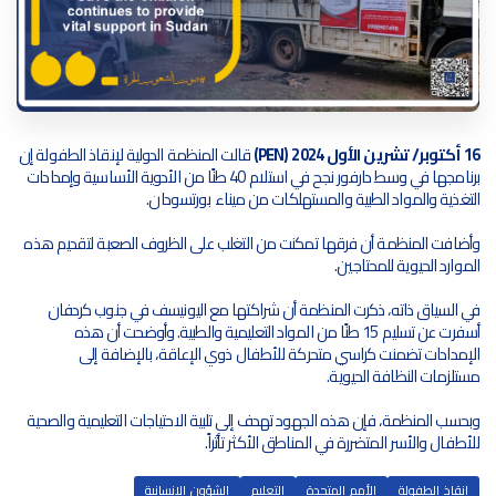
16 أكتوبر/ تشرين الأول 2024 (PEN)
قالت المنظمة الدولية لإنقاذ الطفولة إن
برنامجها في وسط دارفور نجح في استلام 40 طنًا من الأدوية الأساسية وإمدادات
التغذية والمواد الطبية والمستهلكات من ميناء بورتسودان.
وأضافت المنظمة أن فرقها تمكنت من التغلب على الظروف الصعبة لتقديم هذه
الموارد الحيوية للمحتاجين.
في السياق ذاته، ذكرت المنظمة أن شراكتها مع اليونيسف في جنوب كردفان
أسفرت عن تسليم 15 طنًا من المواد التعليمية والطبية. وأوضحت أن هذه
الإمدادات تضمنت كراسي متحركة للأطفال ذوي الإعاقة، بالإضافة إلى
مستلزمات النظافة الحيوية.
وبحسب المنظمة، فإن هذه الجهود تهدف إلى تلبية الاحتياجات التعليمية والصحية
للأطفال والأسر المتضررة في المناطق الأكثر تأثراً.
إنقاذ الطفولة
الأمم المتحدة
التعليم
الشؤون الإنسانية