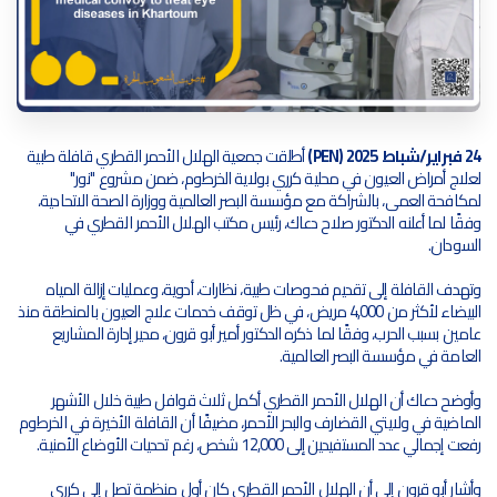
24 فبراير/شباط 2025 (PEN)
أطلقت جمعية الهلال الأحمر القطري قافلة طبية
لعلاج أمراض العيون في محلية كرري بولاية الخرطوم، ضمن مشروع "نور"
لمكافحة العمى، بالشراكة مع مؤسسة البصر العالمية ووزارة الصحة الاتحادية،
وفقًا لما أعلنه الدكتور صلاح دعاك، رئيس مكتب الهلال الأحمر القطري في
السودان.
وتهدف القافلة إلى تقديم فحوصات طبية، نظارات، أدوية، وعمليات إزالة المياه
البيضاء لأكثر من 4,000 مريض، في ظل توقف خدمات علاج العيون بالمنطقة منذ
عامين بسبب الحرب، وفقًا لما ذكره الدكتور أمير أبو قرون، مدير إدارة المشاريع
العامة في مؤسسة البصر العالمية.
وأوضح دعاك أن الهلال الأحمر القطري أكمل ثلاث قوافل طبية خلال الأشهر
الماضية في ولايتي القضارف والبحر الأحمر، مضيفًا أن القافلة الأخيرة في الخرطوم
رفعت إجمالي عدد المستفيدين إلى 12,000 شخص، رغم تحديات الأوضاع الأمنية.
وأشار أبو قرون إلى أن الهلال الأحمر القطري كان أول منظمة تصل إلى كرري