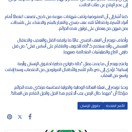
إلى عدم الإبلاغ عن مئات الحالات.
كما أشار إلى أن المفوضية وثقت شهادات مروعة من ناجين، تضمنت اغتصابًا أمام
أفراد الأسرة، واختطافًا تلاه عنف جنسي، والاتجار بالبشر، والاعتداء على ناشطات،
بمن فيهن من يعملن على توثيق هذه الجرائم.
وأضاف نويصر أن العنف الجنسي غالبًا ما يرافقه القتل والتعذيب والاعتقال
التعسفي، وأنه يستخدم كـ"أداة للتخويف والانتقام على أساس قبلي"، من قبل
طرفي النزاع والميليشيات المتحالفة معهما.
واعتبر نويصر أن ما يحدث يمثل "حالة طوارئ خطيرة لحقوق الإنسان وأزمة
إنسانية"، تؤدي إلى ضرر دائم للأسر والأطفال المولودين من الاغتصاب، وسط إفلات
واسع من العقاب.
ودعا نويصر إلى تعبئة العدالة الوطنية والدولية لمحاسبة مرتكبي هذه الجرائم،
مؤكدًا أن "مهما طال الزمن، يجب ألا يُحرم هذا الجيل والجيل القادم من العدالة".
الأمم المتحدة
حقوق الإنسان