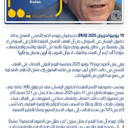
19 يونيو/حزيران 2025 (PEN)
حذر رضوان نويصر، الخبير الأممي المعني بحالة
حقوق الإنسان في السودان، من أن العنف الجنسي المرتبط بالنزاع في السودان لا
يزال متفشيًا على نطاق واسع، ويترك ندوبًا دائمة على الأفراد والأسر والمجتمعات،
مؤكداً أنه "رغم أن النساء والفتيات لا يبدأن الحروب، إلا أنهن يتحملن وطأتها".
وفي بيان أصدره يوم 19 يونيو 2025 بمناسبة اليوم الدولي للقضاء على العنف
الجنسي في حالات النزاع، أعرب نويصر عن قلقه العميق إزاء فشل الأطراف المتحاربة
في منع هذا النوع من الانتهاكات.
وبحسب مفوضية الأمم المتحدة لحقوق الإنسان، فقد تم توثيق 368 حادثة عنف
جنسي مرتبطة بالنزاع حتى 31 مايو 2025، شملت ما لا يقل عن 521 ضحية، أكثر
من نصفها كانت حالات اغتصاب واغتصاب جماعي، استهدفت في الغالب نساء
وفتيات نازحات داخليًا، وغالبًا ما اتسمت هذه الجرائم بالكراهية العرقية. كما نُسب
أكثر من 70% من هذه الحالات إلى قوات الدعم السريع، وفقًا للتقارير الأممية.
وأكد نويصر أن هذا الرقم لا يمثل سوى "جزء ضئيل من الصورة الحقيقية"، مشيرًا
إلى أن وصمة العار والخوف من الانتقام وانهيار الأنظمة الطبية والقانونية تؤدي