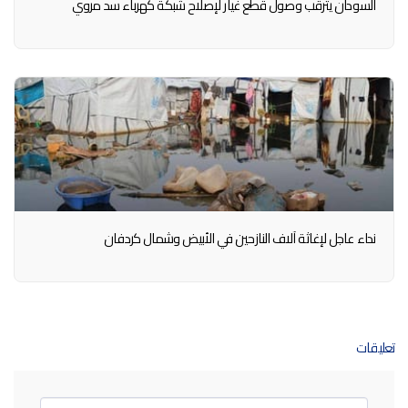
السودان يترقب وصول قطع غيار لإصلاح شبكة كهرباء سد مروي
نداء عاجل لإغاثة آلاف النازحين في الأبيض وشمال كردفان
تعليقات