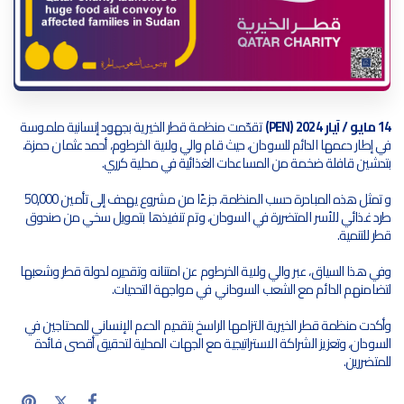
14 مايو / آيار 2024 (PEN)
تقدّمت منظمة قطر الخيرية بجهود إنسانية ملموسة
في إطار دعمها الدائم للسودان، حيث قام والي ولاية الخرطوم، أحمد عثمان حمزة،
بتدشين قافلة ضخمة من المساعدات الغذائية في محلية كرري.
و تمثل هذه المبادرة حسب المنظمة، جزءًا من مشروع يهدف إلى تأمين 50,000
طرد غذائي للأسر المتضررة في السودان، وتم تنفيذها بتمويل سخي من صندوق
قطر للتنمية.
وفي هذا السياق، عبر والي ولاية الخرطوم عن امتنانه وتقديره لدولة قطر وشعبها
لتضامنهم الدائم مع الشعب السوداني في مواجهة التحديات.
وأكدت منظمة قطر الخيرية التزامها الراسخ بتقديم الدعم الإنساني للمحتاجين في
السودان، وتعزيز الشراكة الاستراتيجية مع الجهات المحلية لتحقيق أقصى فائدة
للمتضررين.