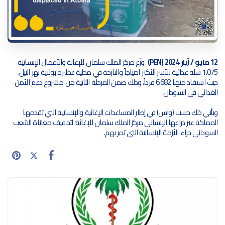
12 مايو / آيار 2024 (PEN)
وزّع مركز الملك سلمان للإغاثة والأعمال الإنسانية
1.075 سلة غذائية للأسر الأكثر احتياجاً والنازحة في محلية عطبرة بولاية نهر النيل،
حيث استفاد منها 6.682 فرداً، وذلك ضمن المرحلة الثانية من مشروع دعم الأمن
الغذائي في السودان.
ويأتي ذلك حسب (واس) في إطار المساعدات الإغاثية والإنسانية التي تقدمها
المملكة عبر ذراعها الإنساني مركز الملك سلمان للإغاثة؛ لتخفيف معاناة الشعب
السوداني جراء الأزمة الإنسانية التي تمر بهم.