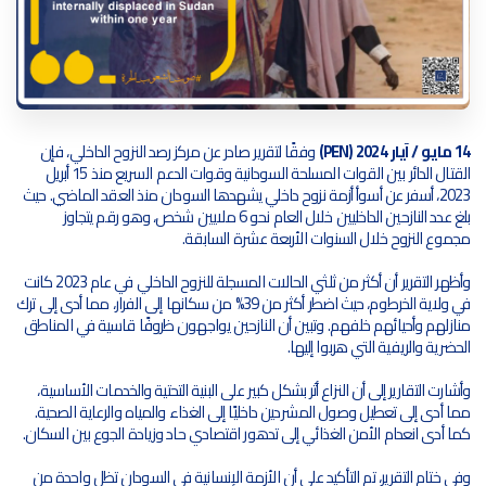
14 مايو / آيار 2024 (PEN)
وفقًا لتقرير صادر عن مركز رصد النزوح الداخلي، فإن
القتال الدائر بين القوات المسلحة السودانية وقوات الدعم السريع منذ 15 أبريل
2023، أسفر عن أسوأ أزمة نزوح داخلي يشهدها السودان منذ العقد الماضي. حيث
بلغ عدد النازحين الداخليين خلال العام نحو 6 ملايين شخص، وهو رقم يتجاوز
مجموع النزوح خلال السنوات الأربعة عشرة السابقة.
وأظهر التقرير أن أكثر من ثلثي الحالات المسجلة للنزوح الداخلي في عام 2023 كانت
في ولاية الخرطوم، حيث اضطر أكثر من 39% من سكانها إلى الفرار، مما أدى إلى ترك
منازلهم وأحيائهم خلفهم. وتبين أن النازحين يواجهون ظروفًا قاسية في المناطق
الحضرية والريفية التي هربوا إليها.
وأشارت التقارير إلى أن النزاع أثر بشكل كبير على البنية التحتية والخدمات الأساسية،
مما أدى إلى تعطيل وصول المشردين داخليًا إلى الغذاء والمياه والرعاية الصحية.
كما أدى انعدام الأمن الغذائي إلى تدهور اقتصادي حاد وزيادة الجوع بين السكان.
وفي ختام التقرير، تم التأكيد على أن الأزمة الإنسانية في السودان تظل واحدة من