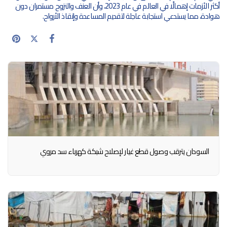
أكثر الأزمات إهمالًا في العالم في عام 2023، وأن العنف والنزوح مستمران دون
هوادة، مما يستدعي استجابة عاجلة لتقديم المساعدة وإنقاذ الأرواح.
السودان يترقب وصول قطع غيار لإصلاح شبكة كهرباء سد مروي