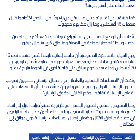
العنف القائم على أسس عرقية".
كما كشفت عن تقارير تفيد بأن ما لا يقل عن 40 رجلًا من النازحين اختُطفوا خلال
هجمات 16 أغسطس، وما زال مكانهم مجهولًا.
وأضافت أن الوضع الإنساني في الفاشر بلغ "مرحلة حرجة" بعد أكثر من عام من
الحصار، وسط تزايد خطر المجاعة في المدينة ومناطق أخرى بشمال دارفور.
وفي السياق ذاته، ذكرت المفوضية أن قافلة إنسانية تابعة للأمم المتحدة تضم 16
شاحنة محمّلة بإمدادات غذائية تعرضت لغارات جوية في مليط، شمال دارفور، في
20 أغسطس، وذلك بعد هجوم سابق على قافلة أخرى في الكوما بتاريخ 2 يونيو.
وأكدت أن "المساعدات الإنسانية والعاملين في المجال الإنساني محميون بموجب
القانون الإنساني الدولي، ولا يجوز استهدافهم"، مشددة على أن الاعتداءات على
القوافل الإنسانية "تفاقم الوضع الكارثي لحقوق الإنسان".
ودعا المفوض السامي لحقوق الإنسان فولكر تورك جميع أطراف النزاع إلى اتخاذ
"تدابير ملموسة وفورية" لحماية المدنيين، بما في ذلك تأمين ممرات آمنة للراغبين
في مغادرة مناطق القتال، وضمان إيصال المساعدات الإنسانية دون عوائق إلى
المحتاجين.
الأمم المتحدة
الشؤون الإنسانية
حقوق الإنسان
إقليم دارفور