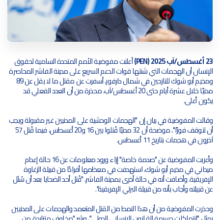
23 أغسطس/آب 2025 (PEN)
أعلنت مفوضية الأمم المتحدة السامية لحقوق
الإنسان أن الهجمات التي شنتها قوات الدعم السريع على مدينة الفاشر المحاصرة
ومخيم أبو شوك للنازحين في شمال دارفور، أسفرت عن مقتل ما لا يقل عن 89
مدنيًا خلال عشرة أيام حتى 20 أغسطس/آب، محذرة من أن العدد الفعلي قد
يكون أعلى.
وقالت المفوضية في بيان إن "الهجمات الوحشية على المدنيين غير مقبولة ويجب
أن تتوقف فورًا"، موضحة أن 32 مدنيًا قُتلوا بين 16 و20 أغسطس، فيما قُتل 57
آخرون في هجمات بتاريخ 11 أغسطس.
وأعربت المفوضية عن "صدمة خاصة" إزاء ورود معلومات عن 16 حالة إعدام
ميداني في مخيم أبو شوك، استهدفت في معظمها أفرادًا من قبيلة الزغاوة
الإفريقية. وأضافت أنه في حالة أخرى بمدينة الفاشر، "قُتل أحد الضحايا بعد أن سُئل
عن قبيلته وأجاب بأنه من قبيلة البرتي الإفريقية".
وحذرت المفوضية من أن هذا النمط من القتل المتعمد والهجمات على المدنيين
يمثل "انتهاكات جسيمة للقانون الإنساني الدولي"، ويثير "مخاوف متزايدة من