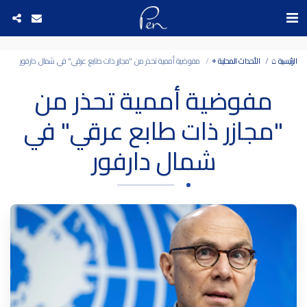
Date and time 7/8/2026 7:19:15 التاريخ والوقت
الرئيسية ⌂
الأحداث المحلية ⌖
مفوضية أممية تحذر من "مجازر ذات طابع عرقي" في شمال دارفور
مفوضية أممية تحذر من
"مجازر ذات طابع عرقي" في
شمال دارفور