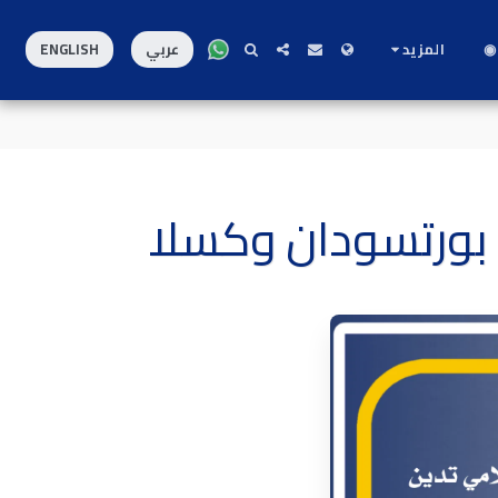
◉
المزيد
عربي
ENGLISH
 بورتسودان وكسلا