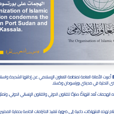
أعربت الأمانة العامة لمنظمة التعاون الإسلامي عن إدانتها الشديدة واستن
بنى التحتية في مدينتي بورتسودان وكسلا.
جمات تُعد انتهاكًا صارخًا للقانون الدولي والقانون الإنساني الدولي، وتمث
 لهذه الانتهاكات، داعية إلى ضرورة تنفيذ الالتزامات الخاصة بحماية المدنيي