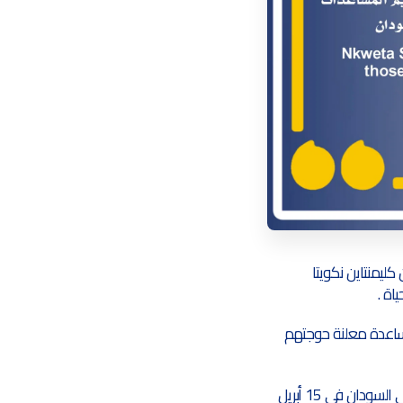
ليمنتاين نكويتا
اة .
مساعدة معلنة حوجتهم
يُذكر أن مكتب الأمم المتحدة لتنسيق الشؤون الإنسانية شارك في التدخلات الإنسانية منذ إندلاع النزاع في السودان في 15 أبريل