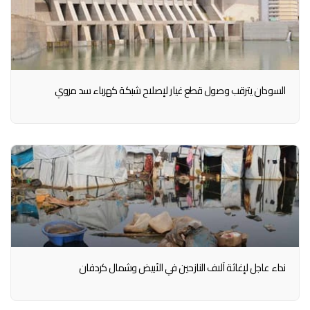
السودان يترقب وصول قطع غيار لإصلاح شبكة كهرباء سد مروي
نداء عاجل لإغاثة آلاف النازحين في الأبيض وشمال كردفان