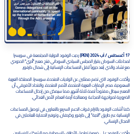
17 أغسطس / آب 2024 (PEN)
رحبت الوفود الدولية المجتمعة في سويسرا
لمحادثات السودان بقرار المجلس السيادي السوداني فتح معبر "أدري" الحدودي
مع تشاد، والذي يُعد حيوياً لنقل المساعدات الإنسانية إلى شمال دارفور.
وأكدت الوفود، التي تضم ممثلين عن الولايات المتحدة، سويسرا، المملكة العربية
السعودية، مصر، الإمارات العربية المتحدة، الأمم المتحدة، والاتحاد الأفريقي، أن
المعبر سيظل مفتوحاً لمدة ثلاثة أشهر، مما سيمكن من إدخال المساعدات
الضرورية لمواجهة المجاعة ومعالجة أزمة انعدام الأمن الغذائي.
كما أشادت الوفود بالتزام قوات الدعم السريع بالتعاون في توصيل المساعدات
الإنسانية عبر طريق "الدبة" إلى دارفور وكردفان، وتوفير الحماية للعاملين في
المجال الإنساني.
وأكدت الوفود على ضرورة تواصل الأطراف السودانية مع الشركاء الإنسانيين