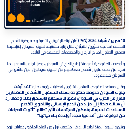
10 فبراير / شباط 2024 (PEN)
أعلن البنك الإفريقي للتنمية و مفوضية الأمم
المتحدة السامية لشؤون اللاجئين، خلال زيارة مشتركة لجنوب السودان، إلتزامهما
بتعميق التعاون لصالح النازحين والمجتمعات المضيفة في البلاد .
و أوضحت المفوضية أنه ومنذ إندلاع النزاع في السودان، وصل لجنوب السودان ما
يقرب من نصف مليون شخص معظمهم من الجنوب سودانيين الذين عاشوا في
السودان منذ عقود .
وقال مساعد المفوض السامي لشؤون العمليات، رؤوف مازو
"لقد أبقت
جنوب السودان حدودها مفتوحة بسخاء لاستقبال الأشخاص المضطرين
للفرار من الحرب في السودان، لكنها لا تستطيع الاستمرار بذلك وحدها، إذ
أن هنالك حاجة إلى مزيد من الدعم الإنساني والتنموي لتقديم
المساعدات الحيوية، وتمكين المجتمعات التي تطالها تأثيرات الصراعات
من الوقوف على أقدامها مجدداً وإعادة بناء حياتها"
.
وشهد السودان منذ إندلاع النزاع في منتصف أبريل من العام الماضي عمليات نزوح