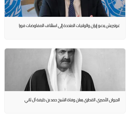
غوتيريش يدعو إيران والولايات المتحدة إلى استئناف المفاوضات فورا
الديوان الأميري القطري يعلن وفاة الشيخ حمد بن خليفة آل ثاني