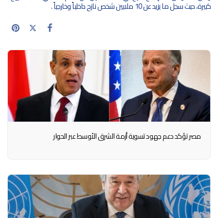
كبيرة، حيث سجل ما يزيد عن 10 ملايين شخص نازح داخلياً وخارجياً .
مصر تؤكد دعم جهود تسوية أزمة الشرق الأوسط عبر الحوار