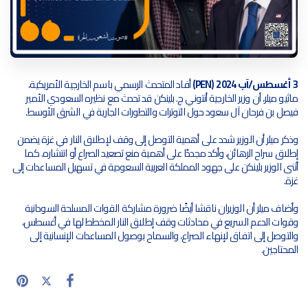
3 أغسطس/آب 2024 (PEN)
أفاد المتحدث الرسمي باسم الخارجية الأمريكية،
ماثيو ميلر، أن وزير الخارجية أنتوني ج. بلينكن قد تحدث مع نظيره السعودي الأمير
فيصل بن فرحان آل سعود حول التوترات والتطورات الجارية في الشرق الأوسط.
وذكر ميلر أن الوزير شدد على أهمية التوصل إلى وقف لإطلاق النار في غزة يضمن
إطلاق سراح الرهائن، وأكد مجددًا على أهمية منع تصعيد الصراع أو انتشاره. كما
أثنى الوزير بلينكن على جهود المملكة العربية السعودية في تسهيل المساعدات إلى
غزة.
وأضاف ميلر أن الوزيران ناقشا أيضًا ضرورة مشاركة القوات المسلحة السودانية
وقوات الدعم السريع في محادثات وقف إطلاق النار المخطط لها في أغسطس،
والتوصل إلى اتفاق لإنهاء الصراع، والسماح بوصول المساعدات الإنسانية إلى
المحتاجين.