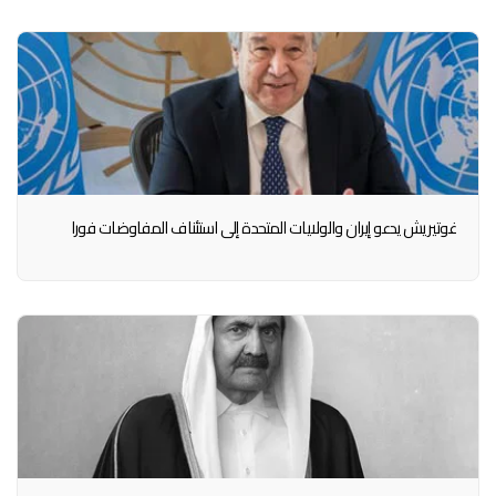
غوتيريش يدعو إيران والولايات المتحدة إلى استئناف المفاوضات فورا