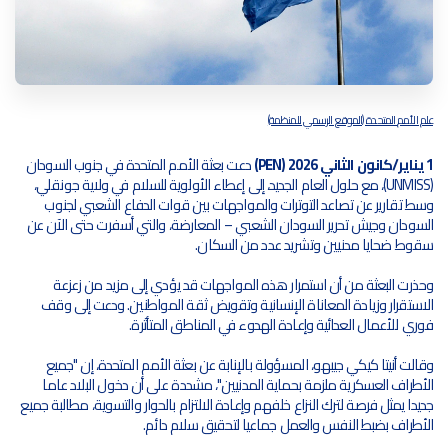
علم الأمم المتحدة (الموقع الرسمي للمنظمة)
1 يناير/كانون الثاني 2026 (PEN)
 دعت بعثة الأمم المتحدة في جنوب السودان 
(UNMISS)، مع حلول العام الجديد، إلى إعطاء الأولوية للسلام في ولاية جونقلي، 
وسط تقارير عن تصاعد التوترات والمواجهات بين قوات الدفاع الشعبي لجنوب 
السودان وجيش تحرير السودان الشعبي – المعارضة، والتي أسفرت حتى الآن عن 
سقوط ضحايا مدنيين وتشريد عدد من السكان.
وحذرت البعثة من أن استمرار هذه المواجهات قد يؤدي إلى مزيد من زعزعة 
الاستقرار وزيادة المعاناة الإنسانية وتقويض ثقة المواطنين. ودعت إلى وقف 
فوري للأعمال العدائية وإعادة الهدوء في المناطق المتأثرة.
وقالت أنيتا كيكي جيبهو، المسؤولة بالإنابة عن بعثة الأمم المتحدة، إن "جميع 
الأطراف العسكرية ملزمة بحماية المدنيين"، مشددة على أن دخول البلاد عاما 
جديدا يمثل فرصة لترك النزاع خلفهم وإعادة الالتزام بالحوار والتسوية، مطالبة جميع 
الأطراف بضبط النفس والعمل جماعيا لتحقيق سلام دائم.