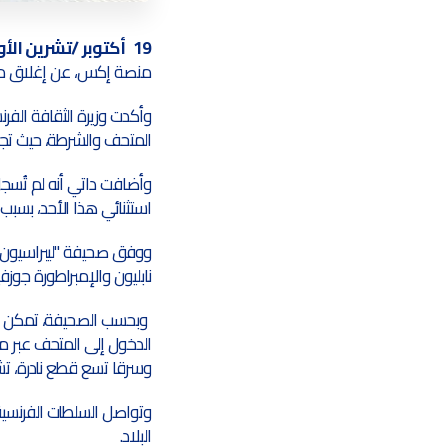
19 أكتوبر /تشرين الأول 2025 (PEN)
منصة إكس، عن إغلاق متح
وأكدت وزيرة الثقافة الفر
المتحف والشرطة، حيث تجر
وأضافت داتي أنه لم تُسجل
استثنائي هذا الأحد، بسبب
ووفق صحيفة "ليبراسيون"
نابليون والإمبراطورة جوزفي
وبحسب الصحيفة، تمكن ال
الدخول إلى المتحف عبر م
وسرقا تسع قطع نادرة، تشم
وتواصل السلطات الفرنسية
البلاد.