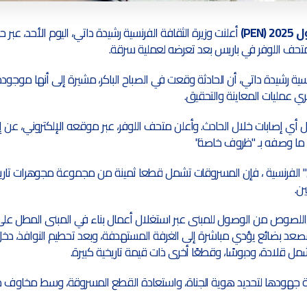
أعلنت وزيرة الثقافة الفرنسية رشيدة داتي، اليوم الأحد، عبر
ف اللوفر في باريس بعد تعرضه لعملية سرقة.
نسية رشيدة داتي، أن الحادثة وقعت في الصباح الباكر، مشيرة إلى أنها موج
ي عمليات المعاينة والتحقيق.
 أي إصابات خلال الحادث. وأعلن متحف اللوفر، عبر موقعه الإلكتروني، عن 
 ما وصفه بـ "ظروف خاصة."
 الفرنسية ، فإن المسروقات تشمل قطعا ثمينة من مجموعة مجوهرات تاري
ن.
لصوص من الوصول للمبنى عبر استغلال أعمال بناء في المبنى المطل على 
صعد بضائع يؤدي مباشرة إلى الغرفة المستهدفة، وبعد تحطيم النوافذ، دخل
ل قلادة، ودبوسًا، وقطعًا أخرى ذات قيمة تاريخية كبيرة.
 جهودها لتحديد هوية الجناة، واستعادة القطع المسروقة، وسط مخاوف من