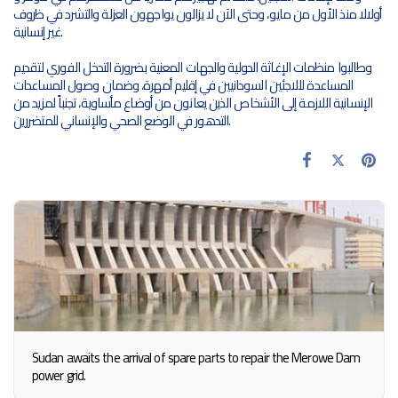
أولالا منذ الأول من مايو، وحتى الآن لا يزالون يواجهون العزلة والتشرد في ظروف
غير إنسانية.
وطالبوا منظمات الإغاثة الدولية والجهات المعنية بضرورة التدخل الفوري لتقديم
المساعدة لللاجئين السودانيين في إقليم أمهرة، وضمان وصول المساعدات
الإنسانية اللازمة إلى الأشخاص الذين يعانون من أوضاع مأساوية، تجنباً لمزيد من
التدهور في الوضع الصحي والإنساني للمتضررين.
Sudan awaits the arrival of spare parts to repair the Merowe Dam
power grid.