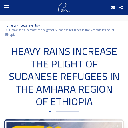
Date and time 8/8/2026 0:35:25 التاريخ والوقت
Home ⌂
Local events ⌖
Heavy rains increase the plight of Sudanese refugees in the Amhara region of
Ethiopia
HEAVY RAINS INCREASE
THE PLIGHT OF
SUDANESE REFUGEES IN
THE AMHARA REGION
OF ETHIOPIA