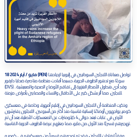
تواصل معاناة اللاجئين السودانيين في إثيوبيا ازديادها
18 مايو / آيار 2024 (PEN)
سوءًا مع تدهور الظروف الجوية، حسبما أفادت منظمة مناصرة ضحايا دارفور
(DVS) . وقد أدى هطول الأمطار الغزيرة إلى تفاقم الأوضاع الصحية والمعيشية
للاجئين، مما أثر بشكل كبير على الأطفال والنساء والمصابين بأمراض مزمنة.
وذكرت المنظمة أن اللاجئين السودانيين في إقليم أمهرة، وخاصة في معسكري
كومر، يواجهون أوضاعًا إنسانية قاسية منذ أكثر من أسبوعين. اللاجئون يفترشون
الأرض في غابات تبعد حوالي 4 كيلومترات عن المعسكرات الأصلية، بعد أن تم
تهجيرهم قسريًا منذ الأول من مايو، مما جعلهم عرضة للظروف الجوية القاسية.
وفقاً لإفادات اللاجئين، فقد تم تهجيرهم قسرياً من معسكرهم في كومر و