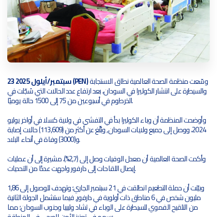
وسّعت منظمة الصحة العالمية نطاق الاستجابة
23 سبتمبر/أيلول 2025 (PEN)
والسيطرة على انتشار الكوليرا في السودان، بعد ارتفاع عدد الحالات التي سُجّلت في
الخرطوم في أسبوعين من 75 إلى 1500 حالة يوميًا.
وأوضحت المنظمة أن وباء الكوليرا بدأ في التفشي في ولاية كسلا في أواخر يوليو
2024، ووصل إلى جميع ولايات السودان, وبُلّغ عن أكثر من (113,609) حالات إصابة
و(3000) وفاة في أنحاء البلاد.
وأكدت الصحة العالمية أن معدل الوفيات وصل إلى (2,7%)، مشيرة إلى أن عمليات
إيصال اللقاحات إلى دارفور واجهت عددًا من التحديات.
وبيّنت أن حملة التطعيم انطلقت في 21 سبتمبر الجاري؛ وتهدف للوصول إلى 1,86
مليون شخص في 6 مناطق ذات أولوية في دارفور, فيما ستشمل الجولة الثانية
من التلقيح الفموي للسيطرة على الوباء في تشاد وليبيا وجنوب السودان؛ مما
يسهم في تعزيز الأمن الصحي في المنطقة.