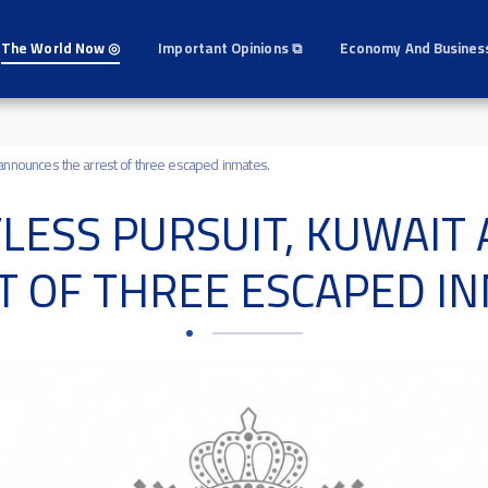
The World Now ◎
Important Opinions ⧉
Economy And Busines
t announces the arrest of three escaped inmates.
TLESS PURSUIT, KUWAIT
T OF THREE ESCAPED IN