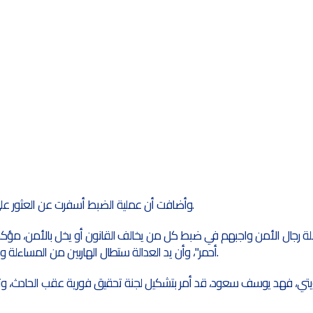
وأضافت أن عملية الضبط أسفرت عن العثور على سلاحين ناريين بحوزتهم.
أحمر"، وأن يد العدالة ستطال الهاربين من المساءلة وكل من يساعد المطلوبين.