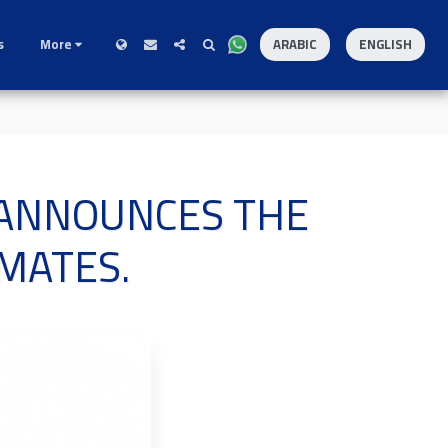
s
More
ARABIC
ENGLISH
 ANNOUNCES THE
MATES.