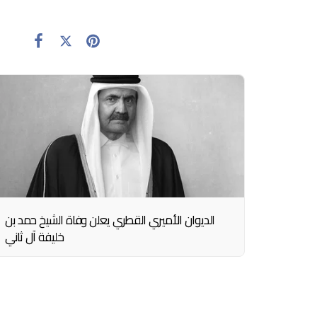
الديوان الأميري القطري يعلن وفاة الشيخ حمد بن
خليفة آل ثاني