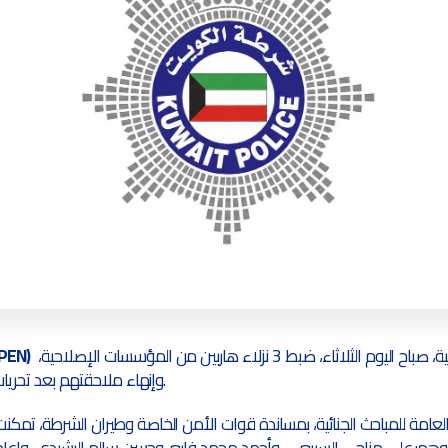
 أعلنت وزارة الداخلية الكويتية، صباح اليوم الثلاثاء، ضبط 3 نزلاء هاربين من المؤسسات الإصلاحية، 
2 يونيو/حزيران 2026
وإنهاء ملاحقتهم بعد تحريات ومتابعة أمنية متواصلة.