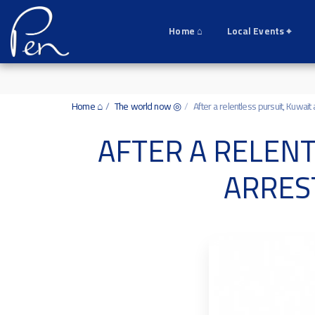
Date and time 6/8/2026 16:28:8 التاريخ والوقت
Home ⌂
Local Events ⌖
Home ⌂
The world now ◎
After a relentless pursuit, Kuwai
AFTER A RELEN
ARRES