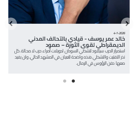
4-1-2026
خالد عمر يوسف - قيادي بالتحالف المدني
الديمقراطي لقوى الثورة – صمود
استمرار الحرب سيقود لتشظي السودان لدويلات أمراء حرب لا محالة. كل 
نذر التفتيت والتشظي هذه واضحة للعيان في المشهد الحالي، ولن يفيد 
معها دفن الرؤوس في الرمال.