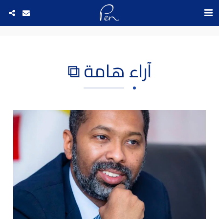
Date and time 9/8/2026 9:51:55 التاريخ والوقت
آراء هامة ⧉