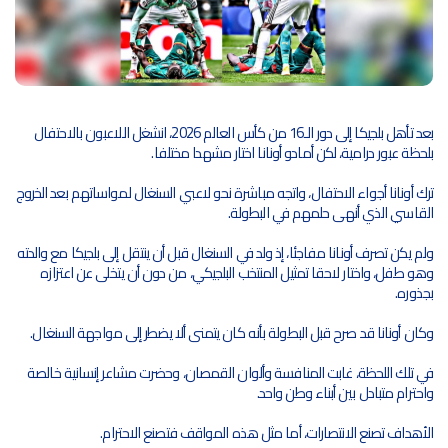
بعد تأهل بلجيكا إلى دور الـ16 من كأس العالم 2026، انشغل اللاعبون بالاحتفال
بلحظة عبور درامية، لكن أمادو أونانا اختار مشهدا مختلفا.
ترك أونانا أجواء الاحتفال، واتجه مباشرة نحو لاعبي السنغال لمواساتهم بعد الخروج
القاسي الذي أنهى حلمهم في البطولة.
ولم يكن تصرف أونانا مفاجئا، إذ ولد في السنغال قبل أن ينتقل إلى بلجيكا مع والدته
وهو طفل، واختار لاحقا تمثيل المنتخب البلجيكي، من دون أن يتخلى عن اعتزازه
بجذوره.
وكان أونانا قد صرح قبل البطولة بأنه كان يتمنى ألا يضطر إلى مواجهة السنغال.
في تلك اللحظة، غابت المنافسة وألوان القمصان، وحضرت مشاعر إنسانية خالصة
واحترام متبادل بين أبناء وطن واحد.
الأهداف تصنع الانتصارات، أما مثل هذه المواقف فتصنع الاحترام.