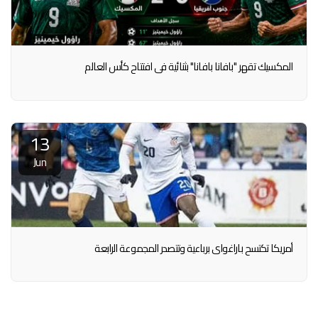
المكسيك تقهر "بافانا بافانا" بثنائية في افتتاح كأس العالم
13
Jun
أمريكا تكتسح باراغواي برباعية وتتصدر المجموعة الرابعة