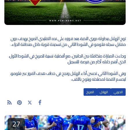
توج الهلال ببطولة دوري النخبة، بعد فوزه على نده التقليدي المريخ بهدف دون
مقابل، سجله فلومو في الشوط الثاني من تسديدة قوية داخل منطقة الجزاء.
وجاءت المباراة متكافئة بين الجانبين، مع أفضلية نسبية للمريخ في الشوط الأول،
الذي أهدر خلاله أكثر من فرصة للتسجيل.
وفي الشوط الثاني، تحسن أداء الهلال ونجح في خطف هدف الفوز عبر فلومو،
ليحسم القمة لمصلحته ويتوج باللقب.
الديربي
الهلال
المريخ
27