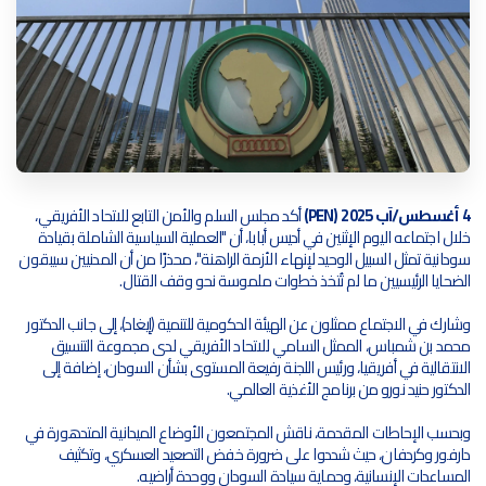
4 أغسطس/آب 2025 (PEN)
أكد مجلس السلم والأمن التابع للاتحاد الأفريقي،
خلال اجتماعه اليوم الإثنين في أديس أبابا، أن "العملية السياسية الشاملة بقيادة
سودانية تمثل السبيل الوحيد لإنهاء الأزمة الراهنة"، محذرًا من أن المدنيين سيبقون
الضحايا الرئيسيين ما لم تُتخذ خطوات ملموسة نحو وقف القتال.
وشارك في الاجتماع ممثلون عن الهيئة الحكومية للتنمية (إيغاد)، إلى جانب الدكتور
محمد بن شمباس، الممثل السامي للاتحاد الأفريقي لدى مجموعة التنسيق
الانتقالية في أفريقيا، ورئيس اللجنة رفيعة المستوى بشأن السودان، إضافة إلى
الدكتور حنيد نورو من برنامج الأغذية العالمي.
وبحسب الإحاطات المقدمة، ناقش المجتمعون الأوضاع الميدانية المتدهورة في
دارفور وكردفان، حيث شددوا على ضرورة خفض التصعيد العسكري، وتكثيف
المساعدات الإنسانية، وحماية سيادة السودان ووحدة أراضيه.