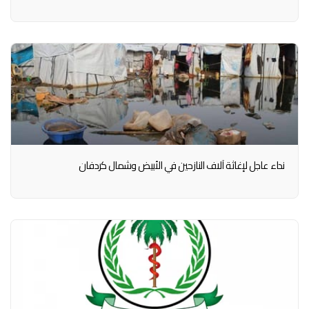
نداء عاجل لإغاثة آلاف النازحين في الأبيض وشمال كردفان