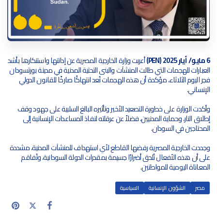
6 مايو/ أيار 2025 (PEN)
أعربت وزارة الخارجية المصرية عن إدانتها واستنكارها بأشد
العبارات للهجمات التي طالت المنشآت والبنى التحتية المدنية في مدينة بورتسودان
فجر اليوم الثلاثاء، مؤكدة أن هذه الهجمات تُعد انتهاكًا صارخًا للقانون الدولي
الإنساني.
وأكدت الوزارة على خطورة التصعيد الأخير وتأثيره البالغ السلبية على جهود وقف
إطلاق النار، وحماية المدنيين، فضلاً عن عرقلته لنفاذ المساعدات الإنسانية إلى
المحتاجين في السودان.
وجددت الخارجية المصرية رفضها القاطع لأي استهداف للمنشآت المدنية، مشددة
على أن هذه الأفعال تُلحق أضرارًا جسيمة بمقدرات الدولة السودانية، وتُفاقم
المعاناة اليومية للمواطنين.
مصر
الشؤون الإنسانية
السياسية