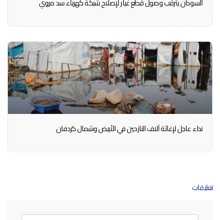
السودان يترقب وصول قطع غيار لإصلاح شبكة كهرباء سد مروي
نداء عاجل لإغاثة آلاف النازحين في الأبيض وشمال كردفان
تعليقات