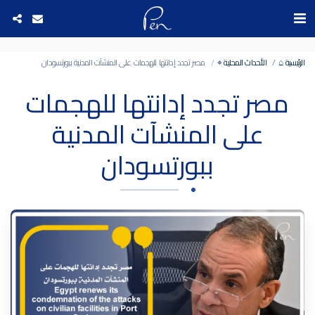
Date and time 9/8/2026 10:55:33 التاريخ والوقت
الرئيسية ⌂
الأحداث المحلية ⌖
مصر تجدد إدانتها للهجمات على المنشآت المدنية ببورتسودان
مصر تجدد إدانتها للهجمات
على المنشآت المدنية
ببورتسودان