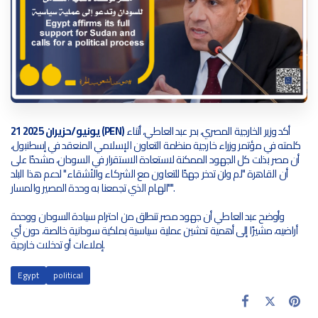
أكد وزير الخارجية المصري، بدر عبد العاطي، أثناء
21 يونيو/حزيران 2025 (PEN)
كلمته في مؤتمر وزراء خارجية منظمة التعاون الإسلامي المنعقد في إسطنبول،
أن مصر بذلت كل الجهود الممكنة لاستعادة الاستقرار في السودان، مشددًا على
أن القاهرة "لم ولن تدخر جهدًا للتعاون مع الشركاء والأشقاء" لدعم هذا البلد
"الهام الذي تجمعنا به وحدة المصير والمسار".
وأوضح عبد العاطي أن جهود مصر تنطلق من احترام سيادة السودان ووحدة
أراضيه، مشيرًا إلى أهمية تدشين عملية سياسية بملكية سودانية خالصة، دون أي
إملاءات أو تدخلات خارجية.
Egypt
political