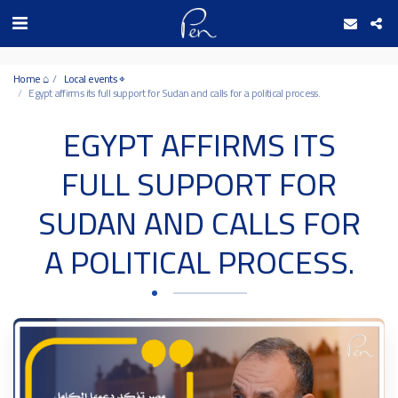
Date and time 8/8/2026 9:18:5 التاريخ والوقت
Home ⌂
Local events ⌖
Egypt affirms its full support for Sudan and calls for a political process.
EGYPT AFFIRMS ITS
FULL SUPPORT FOR
SUDAN AND CALLS FOR
A POLITICAL PROCESS.