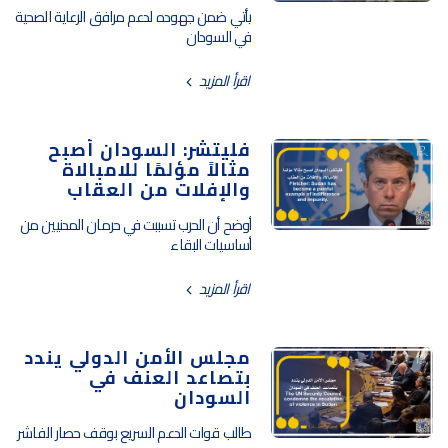
يأتي ضمن جهوده لدعم مرافق الرعاية الصحية
في السودان
اقرأ المزيد
فليتشر: السودان أصبح
مثالاً مؤلمًا للامبالاة
والإفلات من العقاب
أوضح أن الحرب تسببت في حرمان المدنيين من
أساسيات البقاء
اقرأ المزيد
مجلس الأمن الدولي يندد
بتصاعد العنف في
السودان
طالب قوات الدعم السريع بوقف حصار الفاشر