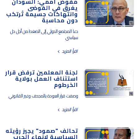
مفوض أممي: السودان
يغرق في الفوضى
وانتهاكات جسيمة تُرتكب
دون محاسبة
دعا المجتمع الدولي إلى الضغط من أجل حل
سياسي
اقرأ المزيد
لجنة المعلمين ترفض قرار
استئناف العمل بولاية
الخرطوم
وصفت قرار العودة بالمجحف وغير القانوني
اقرأ المزيد
تحالف "صمود" يجيز رؤيته
السياسية لإنهاء الحرب