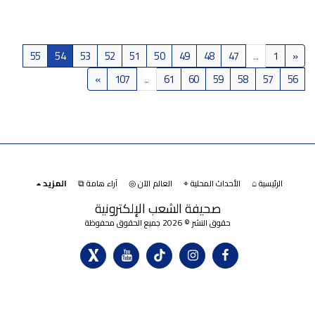
55
54
53
52
51
50
49
48
47
...
1
«
»
107
...
61
60
59
58
57
56
الرئيسية ⌂
الأحداث المحلية ⌖
العالم الآن ◎
آراء هامة ⧉
المزيد
صحيفة الشعب الإلكترونية
حقوق النشر © 2026 جميع الحقوق محفوظة