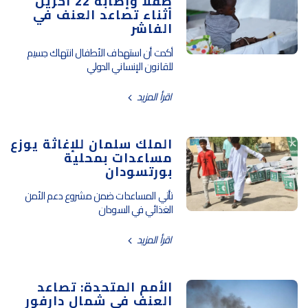
طفلا وإصابة 22 آخرين
أثناء تصاعد العنف في
الفاشر
أكدت أن استهداف الأطفال انتهاك جسيم
للقانون الإنساني الدولي
اقرأ المزيد
الملك سلمان للإغاثة يوزع
مساعدات بمحلية
بورتسودان
تأتي المساعدات ضمن مشروع دعم الأمن
الغذائي في السودان
اقرأ المزيد
الأمم المتحدة: تصاعد
العنف في شمال دارفور