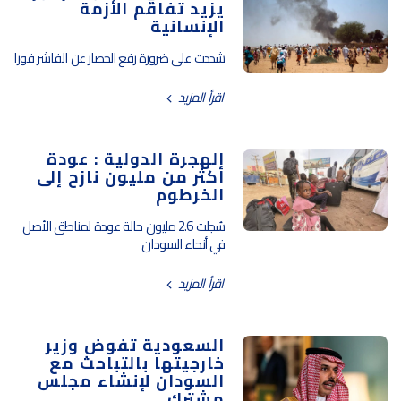
يزيد تفاقم الأزمة
الإنسانية
شددت على ضرورة رفع الحصار عن الفاشر فورا
اقرأ المزيد
الهجرة الدولية : عودة
أكثر من مليون نازح إلى
الخرطوم
سُجلت 2.6 مليون حالة عودة لمناطق الأصل
في أنحاء السودان
اقرأ المزيد
السعودية تفوض وزير
خارجيتها بالتباحث مع
السودان لإنشاء مجلس
مشترك