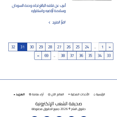
أعرب عن قلقه البالغ تجاه وحدة السودان
وسلامة أراضيه واستقراره
اقرأ المزيد
32
31
30
29
28
27
26
25
24
...
1
«
»
69
...
38
37
36
35
34
33
الرئيسية ⌂
الأحداث المحلية ⌖
العالم الآن ◎
آراء هامة ⧉
المزيد
صحيفة الشعب الإلكترونية
حقوق النشر © 2026 جميع الحقوق محفوظة