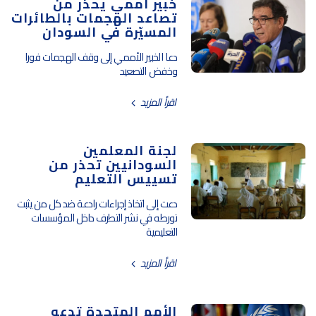
خبير أممي يحذر من
تصاعد الهجمات بالطائرات
المسيّرة في السودان
دعا الخبير الأممي إلى وقف الهجمات فورا
وخفض التصعيد
اقرأ المزيد
لجنة المعلمين
السودانيين تحذر من
تسييس التعليم
دعت إلى اتخاذ إجراءات رادعة ضد كل من يثبت
تورطه في نشر التطرف داخل المؤسسات
التعليمية
اقرأ المزيد
الأمم المتحدة تدعو