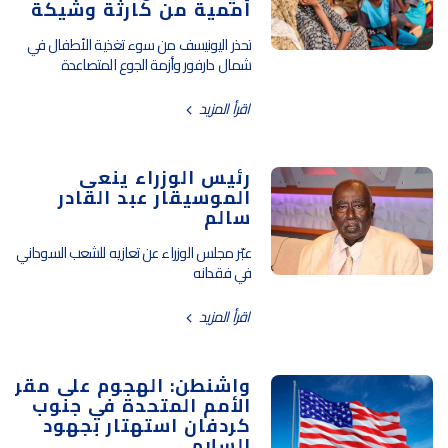
أممية من كارثة وشيكة
تحذر اليونيسف من سوء تغذية الأطفال في
شمال دارفور وأزمة الجوع المتصاعدة
اقرأ المزيد
رئيس الوزراء ينعى
الموسيقار عبد القادر
سالم
عبّر مجلس الوزراء عن تعازيه للشعب السوداني
في فقدانه
اقرأ المزيد
واشنطن: الهجوم على مقر
الأمم المتحدة في جنوب
كردفان استهتار بجهود
السلام