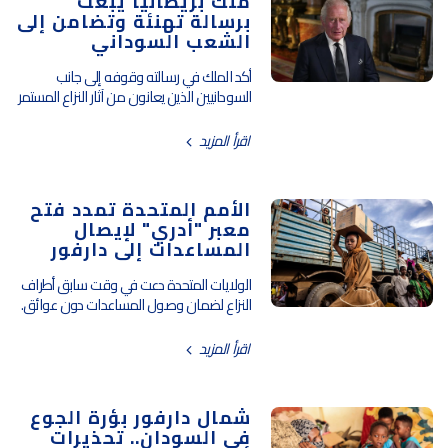
ملك بريطانيا يبعث
برسالة تهنئة وتضامن إلى
الشعب السوداني
أكد الملك في رسالته وقوفه إلى جانب
السودانيين الذين يعانون من آثار النزاع المستمر
اقرأ المزيد
الأمم المتحدة تمدد فتح
معبر "أدري" لإيصال
المساعدات إلى دارفور
الولايات المتحدة دعت في وقت سابق أطراف
النزاع لضمان وصول المساعدات دون عوائق.
اقرأ المزيد
شمال دارفور بؤرة الجوع
في السودان.. تحذيرات