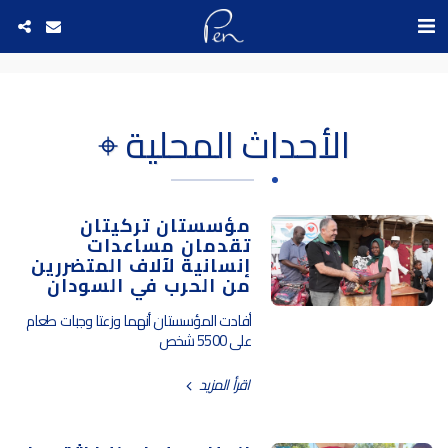
Date and time 7/8/2026 14:9:58 التاريخ والوقت
الأحداث المحلية ⌖
مؤسستان تركيتان
تقدمان مساعدات
إنسانية لآلاف المتضررين
من الحرب في السودان
أفادت المؤسستان أنهما وزعتا وجبات طعام
على 5500 شخص
اقرأ المزيد